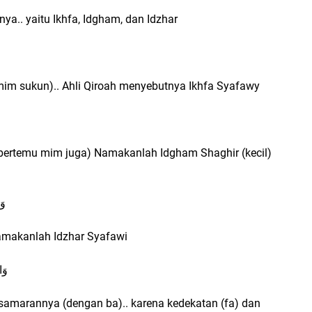
a.. yaitu Ikhfa, Idgham, dan Idzhar
i mim sukun).. Ahli Qiroah menyebutnya Ikhfa Syafawy
bertemu mim juga) Namakanlah Idgham Shaghir (kecil)
وَ
 namakanlah Idzhar Syafawi
وَا
esamarannya (dengan ba).. karena kedekatan (fa) dan