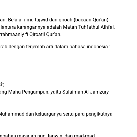
an. Belajar ilmu tajwid dan qiroah (bacaan Qur’an)
Diantara karangannya adalah Matan Tuhfathul Athfal,
rrahmaaniy fi Qiroatil Qur’an.
arab dengan terjemah arti dalam bahasa indonesia :
يَق
sang Maha Pengampun, yaitu Sulaiman Al Jamzury
i Muhammad dan keluarganya serta para pengikutnya
 membahas masalah nun, tanwin, dan mad-mad