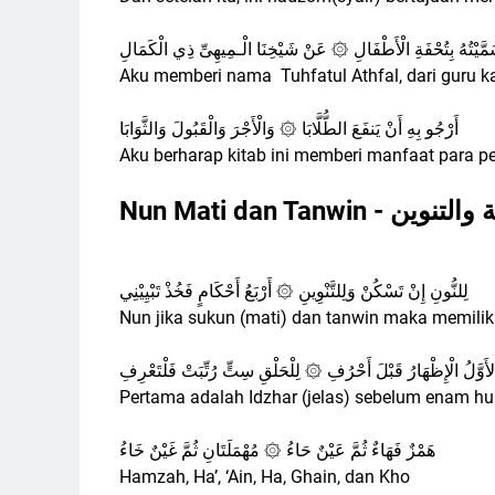
مَّيْتُهُ بِتُحْفَةِ الْأَطْفَالِ ۞ عَنْ شَيْخِنَا الْـمِيهِىِّ ذِي الْكَمَالِ
Aku memberi nama Tuhfatul Athfal, dari guru 
أَرْجُو بِهِ أَنْ يَنفَعَ الطُّلَّابَا ۞ وَالْأَجْرَ وَالْقَبُولَ وَالثَّوَابَا
Aku berharap kitab ini memberi manfaat para pen
Nun Mati dan Tanwin
لِلنُّونِ إِنْ تَسْكُنْ وَلِلتَّنْوِينِ ۞ أَرْبَعُ أَحْكَامٍ فَخُذْ تَبْيِيْنِي
Nun jika sukun (mati) dan tanwin maka memilik
أَوَّلُ الْإِظْهَارُ قَبْلَ أَحْرُفِ ۞ لِلْحَلْقِ سِتٍّ رُتِّبَتْ فَلْتَعْرِفِ
Pertama adalah Idzhar (jelas) sebelum enam hu
هَمْزٌ فَهَاءٌ ثُمَّ عَيْنٌ حَاءُ ۞ مُهْمَلَتَانِ ثُمَّ غَيْنٌ خَاءُ
Hamzah, Ha’, ‘Ain, Ha, Ghain, dan Kho