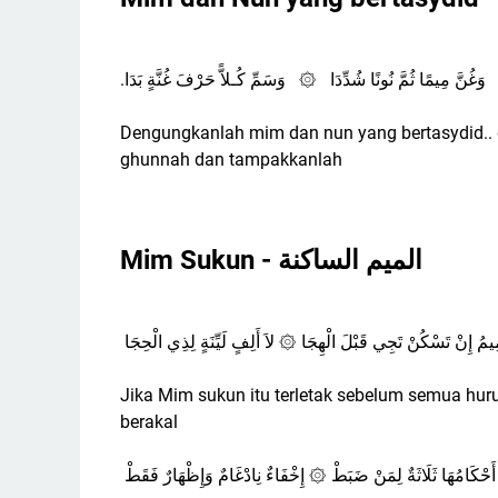
.وَغُنَّ مِيمًا ثُمَّ نُونًا شُدِّدَا ۞ وَسَمِّ كُـلاًّ حَرْفَ غُنَّةٍ بَدَا
Dengungkanlah mim dan nun yang bertasydid.. 
ghunnah dan tampakkanlah
Mim Sukun - ﺍﻟﻤﻴﻢ ﺍﻟﺴﺎﻛﻨﺔ
ِيمُ إِنْ تَسْكُنْ تَجِي قَبْلَ الْهِجَا ۞ لاَ أَلِفٍ لَيِّنَةٍ لِذِي الْحِجَا
Jika Mim sukun itu terletak sebelum semua huruf 
berakal
أَحْكَامُهَا ثَلَاثَةٌ لِمَنْ ضَبَطْ ۞ إِخْفَاءٌ نِادْغَامٌ وَإِظْهَارٌ فَقَطْ