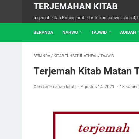
TERJEMAHAN KITAB
terjemah kitab Kuning arab klasik ilmu nahwu, shorof, ta
BERANDA
NAHWU
TAJWID
AQIDAH
BERANDA
/
KITAB TUHFATUL ATHFAL
/
TAJWID
Terjemah Kitab Matan T
Oleh terjemahan kitab
Agustus 14, 2021
13 komen