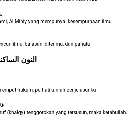
سَ
kami, Al Mihiy yang mempunyai kesempurnaan ilmu
cari ilmu, balasan, diterima, dan pahala
 - ﺍﻟﻨﻮﻥ ﺍﻟﺴﺎﻛﻨﺔ ﻭﺍﻟﺘﻨﻮﻳﻦ
i empat hukum, perhatikanlah penjelasanku
فَال
ruf (khalqy) tenggorokan yang tersusun, maka ketahuilah.