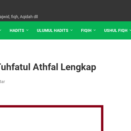
jwid, fiqh, Aqidah dll
HADITS
ULUMUL HADITS
FIQIH
USHUL FIQH
uhfatul Athfal Lengkap
tar