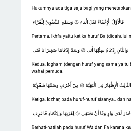
Hukumnya ada tiga saja bagi yang menetapkanny
فَالْأَوَّلُ الْإِخْفَاءُ قَبْلَ الْبَاءِ ۞ وَسَمِّهِ الشَّفْوِيَّ لِلْقُرَّاءِ
Pertama, Ikhfa yaitu ketika huruf Ba (didahulu
وَالثَّانِ إِدْغَامٌ بِمِثْلِهَا أَتَى ۞ وَسَمِّ إِدْغَامًا صَغِيرًا يَا فَتَى
Kedua, Idgham (dengan huruf yang sama yaitu 
wahai pemuda..
الثَّالِثُ الْإِظْهَارُ فِي الْبَقِيَّهْ ۞ مِنْ أَحْرُفٍ وَسَمِّهَا شَفْوِيَّهْ
Ketiga, Idzhar, pada huruf-huruf sisanya.. dan
حْذَرْ لَدَى وَاوٍ وَفَا أَنْ تَخْتَفِي ۞ لِقُرْبِهَا وَالِاتِّحَادِ فَاعْرِفِ
Berhati-hatilah pada huruf Wa dan Fa karena k