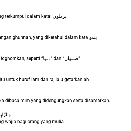
Kedua adalah Idgham yang memiliki 6 huruf yang terkumpul dalam kata: ﻳﺮﻣﻠﻮﻥ
Tetapi Idgham ada dua bagian, yang pertama dengan ghunnah, yang diketahui dalam kata ينمو
Kecuali jika dalam satu kalimat, maka jangan di idghomkan, seperti “ﺩﻧـﻴﺎ” dan “ﺻـﻨﻮﺍﻥ”
u untuk huruf lam dan ra, lalu getarkanlah
maka dibaca mim yang didengungkan serta disamarkan.
وَالرَّاب
ng wajib bagi orang yang mulia