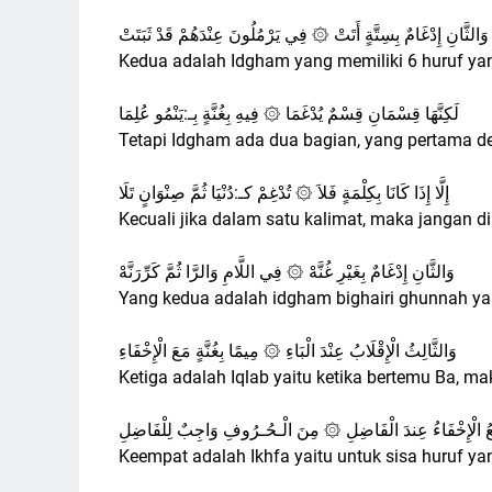
وَالثَّانِ إِدْغَامٌ بِسِتَّةٍ أَتَتْ ۞ فِي يَرْمُلُونَ عِنْدَهُمْ قَدْ ثَبَتَتْ
لَكِنَّهَا قِسْمَانِ قِسْمٌ يُدْغَمَا ۞ فِيهِ بِغُنَّةٍ بِـ:يَنْمُو عُلِمَا
إِلَّا إِذَا كَانَا بِكِلْمَةٍ فَلاَ ۞ تُدْغِمْ كـ:دُنْيَا ثُمَّ صِنْوَانٍ تَلَا
وَالثَّانِ إِدْغَامٌ بِغَيْرِ غُنَّهْ ۞ فِي اللَّامِ وَالرَّا ثُمَّ كَرِّرَنَّهْ
Yang kedua adalah idgham bighairi ghunnah yait
وَالثَّالِثُ الْإِقْلَابُ عِنْدَ الْبَاءِ ۞ مِيمًا بِغُنَّةٍ مَعَ الْإِخْفَاءِ
Ketiga adalah Iqlab yaitu ketika bertemu Ba, 
ِعُ الْإِخْفَاءُ عِندَ الْفَاضِلِ ۞ مِنَ الْـحُـرُوفِ وَاجِبٌ لِلْفَاضِلِ
Keempat adalah Ikhfa yaitu untuk sisa huruf ya