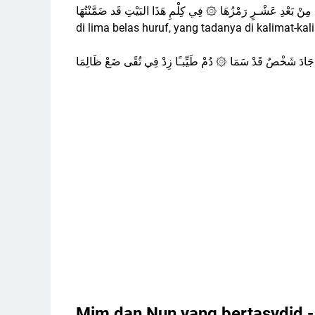
نْ بَعْدِ عَشْـرٍ رَمْزُهَا ۞ فِي كِلْمِ هَذَا البَيْتِ قَد ضَمَّنْتُهَا
di lima belas huruf, yang tadanya di kalimat-kali
 جَادَ شَخْصٌ قَدْ سَمَا ۞ دُمْ طَيِّبـًا زِدْ فِي تُقًى ضَعْ ظَالِمَا