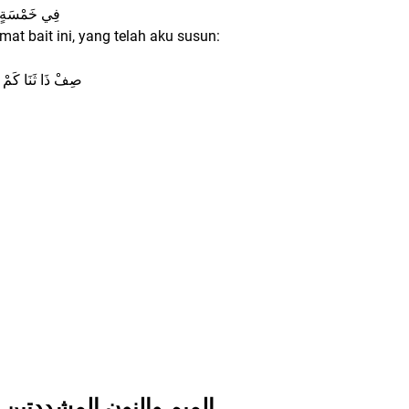
فِي خَمْسَةٍ مِ
mat bait ini, yang telah aku susun:
صِفْ ذَا ثَنَا كَمْ
Mim dan Nun yang bertasydid - ﺍﻟﻤﻴﻢ ﻭﺍﻟﻨﻮﻥ ﺍﻟﻤﺸﺪﺩﺗﻴﻦ