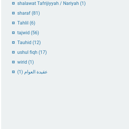
shalawat Tafrijiyyah / Nariyah
(1)
sharaf
(81)
Tahlil
(6)
tajwid
(56)
Tauhid
(12)
ushul fiqh
(17)
wirid
(1)
(1)
عقيدة العوام