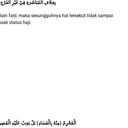
بِخِلَافِ الْمُبَاشَرَةِ فِيْ غَيْرِ الْفَرْجِ فَإ
ain farji, maka sesungguhnya hal tersebut tidak sampai
sak status haji.
وَلَايَخْرُجُ) الْمُحْرِمُ (مِنْهُ بِالْفَسَادِ) بَلْ يَجِبُ عَلَيْهِ ال)