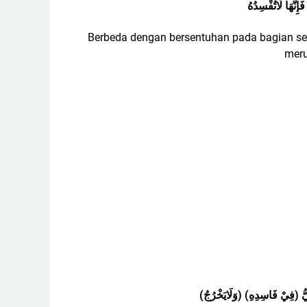
ِنَّهَا لَاتُفْسِدُهُ
Berbeda dengan bersentuhan pada bagian sel
meru
(ْمُضِيُّ (فِيْ فَاسِدِهِ