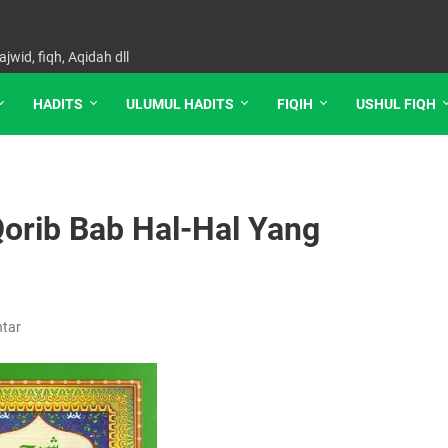
jwid, fiqh, Aqidah dll
HADITS
ULUMUL HADITS
FIQIH
USHUL FIQH
Qorib Bab Hal-Hal Yang
tar