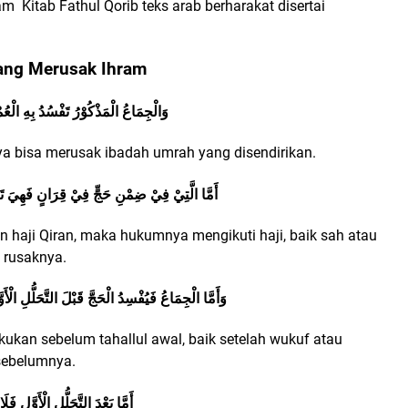
ram
Kitab Fathul Qorib teks arab berharakat disertai
Yang Merusak Ihram
وَالْجِمَاعُ الْمَذْكُوْرُ تَفْسُدُ بِهِ الْعُم
ya bisa merusak ibadah umrah yang disendirikan.
أَمَّا الَّتِيْ فِيْ ضِمْنِ حَجٍّ فِيْ قِرَانٍ فَهِيَ تَا
haji Qiran, maka hukumnya mengikuti haji, baik sah atau
rusaknya.
وَأَمَّا الْجِمَاعُ فَيُفْسِدُ الْحَجَّ قَبْلَ التَّحَلُّلِ الْأَو
akukan sebelum tahallul awal, baik setelah wukuf atau
sebelumnya.
أَمَّا بَعْدَ التَّحَلُّلِ الْأَوَّلِ فَلَ