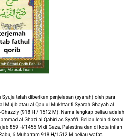
tab Fathul Qorib Bab Hal-
Yang Merusak Ihram
Syuja telah diberikan penjelasan (syarah) oleh para
al-Mujib atau al-Qaulul Mukhtar fi Syarah Ghayah al-
-Ghazziy (918 H / 1512 M). Nama lengkap beliau adalah
 al-Ghazi al-Qahiri as-Syafi'i. Beliau lebih dikenal
 Rajab 859 H/1455 M di Gaza, Palestina dan di kota inilah
 Rabu, 6 Muharram 918 H/1512 M beliau wafat.