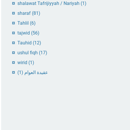
shalawat Tafrijiyyah / Nariyah
(1)
sharaf
(81)
Tahlil
(6)
tajwid
(56)
Tauhid
(12)
ushul fiqh
(17)
wirid
(1)
(1)
عقيدة العوام