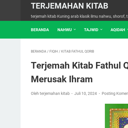
TERJEMAHAN KITAB
terjemah kitab Kuning arab klasik ilmu nahwu, shorof, ta
BERANDA
NAHWU
TAJWID
AQIDAH
BERANDA
/
FIQIH
/
KITAB FATHUL QORIB
Terjemah Kitab Fathul 
Merusak Ihram
Oleh terjemahan kitab
Juli 10, 2024
Posting Komen