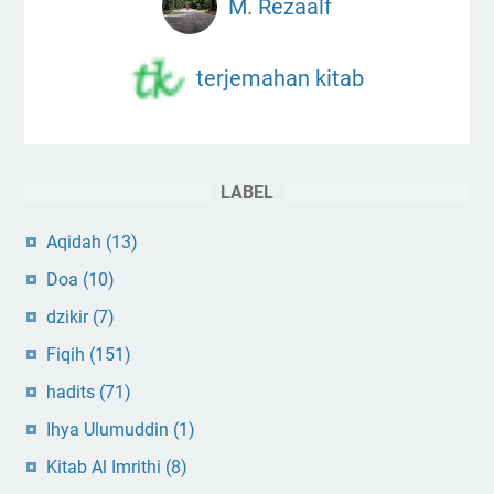
M. Rezaalf
terjemahan kitab
LABEL
Aqidah
(13)
Doa
(10)
dzikir
(7)
Fiqih
(151)
hadits
(71)
Ihya Ulumuddin
(1)
Kitab Al Imrithi
(8)