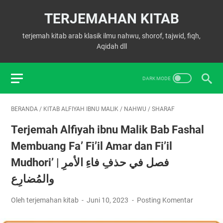
TERJEMAHAN KITAB
terjemah kitab arab klasik ilmu nahwu, shorof, tajwid, fiqh,
Aqidah dll
BERANDA
/
KITAB ALFIYAH IBNU MALIK
/
NAHWU
/
SHARAF
Terjemah Alfiyah ibnu Malik Bab Fashal
Membuang Fa’ Fi’il Amar dan Fi’il
Mudhori’ | فصل في حذفِ فاءِ الأمرِ
والمُضارِع
Oleh terjemahan kitab
Juni 10, 2023
Posting Komentar