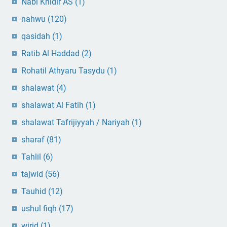
Nabi Khidir AS
(1)
nahwu
(120)
qasidah
(1)
Ratib Al Haddad
(2)
Rohatil Athyaru Tasydu
(1)
shalawat
(4)
shalawat Al Fatih
(1)
shalawat Tafrijiyyah / Nariyah
(1)
sharaf
(81)
Tahlil
(6)
tajwid
(56)
Tauhid
(12)
ushul fiqh
(17)
wirid
(1)