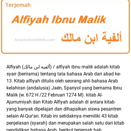
Alfiyah (ألفية ابن مالك) / alfiyah ibnu malik adalah kitab
syair (berirama) tentang tata bahasa Arab dari abad ke-
13. Kitab alfiyah ditulis oleh seorang ahli bahasa Arab
kelahiran (andalusia) Jaén, Spanyol yang bernama Ibnu
Malik (w. 672 H /22 Februari 1274 M). kitab Al-
Ajurrumiyah dan Kitab Alfiyah adalah di antara kitab
yang banyak dipelajari dan dihapalkan siswa pesantren
selain Al-Qur'an. Kitab ini setidaknya memiliki 43 kitab
penjelasan (syarah) dan merupakan salah satu dari kitab
pendidikan bahasa Arab.
berikut terjemah bab