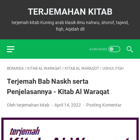
TERJEMAHAN KITAB
terjemah kitab Kuning arab klasik ilmu nahwu, shorof, tajwid,
fiqh, Aqidah dll
BERANDA
/
KITAB AL WARAQAT
/
KITAB AL WARAQOT
/
USHUL FIQH
Terjemah Bab Naskh serta
Penjelasannya - Kitab Al Waraqat
Oleh terjemahan kitab
April 14, 2022
Posting Komentar