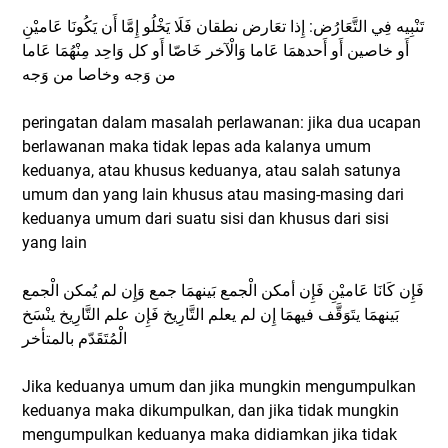
تَنْبِيه فِي التَّعَارُض: إِذا تعَارض نطقان فَلَا يَخْلُو إِمَّا أَن يَكُونَا عَاميْنِ
أَو خاصين أَو أَحدهمَا عَاما وَالْآخر خَاصّا أَو كل وَاحِد مِنْهُمَا عَاما
من وَجه وخاصا من وَجه
peringatan dalam masalah perlawanan: jika dua ucapan
berlawanan maka tidak lepas ada kalanya umum
keduanya, atau khusus keduanya, atau salah satunya
umum dan yang lain khusus atau masing-masing dari
keduanya umum dari suatu sisi dan khusus dari sisi
yang lain
فَإِن كَانَا عَاميْنِ فَإِن أمكن الْجمع بَينهمَا جمع وَإِن لم يُمكن الْجمع
بَينهمَا يتَوَقَّف فيهمَا إِن لم يعلم التَّارِيخ فَإِن علم التَّارِيخ ينْسَخ
الْمُتَقَدّم بالمتأخر
Jika keduanya umum dan jika mungkin mengumpulkan
keduanya maka dikumpulkan, dan jika tidak mungkin
mengumpulkan keduanya maka didiamkan jika tidak