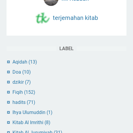
terjemahan kitab
LABEL
Aqidah
(13)
Doa
(10)
dzikir
(7)
Fiqih
(152)
hadits
(71)
Ihya Ulumuddin
(1)
Kitab Al Imrithi
(8)
Kitab Al Jurumiyah
(31)