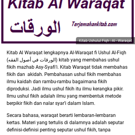
Kitab Ushulul Fiqh : Al - Waraqat
Kitab Al Waraqat lengkapnya Al-Waraqat fi Ushul Al-Fiqh
(الورقات في أصول الفقه) kitab yang membahas ushul
fikih mazhab Asy-Syafi’i. Kitab Waraqat tidak membahas
fikih dan akidah. Pembahasan ushul fikih membahas
ilmu kaidah dan rambu-rambu bagaimana fikih
diproduksi. Jadi ilmu ushul fikih itu ilmu kerangka pikir.
Ilmu ushul fikih adalah ilmu yang membentuk metode
berpikir fikih dan nalar syar’i dalam Islam.
Secara bahasa, waraqat berarti lembaran-lembaran
kertas. Materi yang tertulis di dalamnya adalah seputar
definisi-definisi penting seputar ushul fikih, tanpa