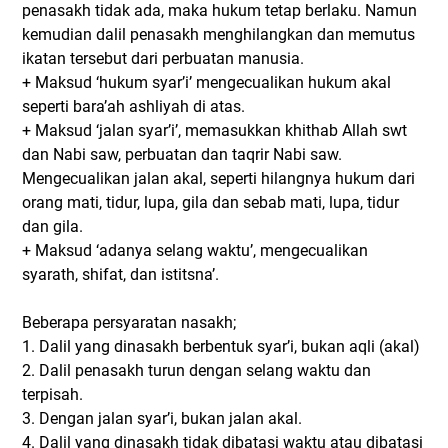
penasakh tidak ada, maka hukum tetap berlaku. Namun
kemudian dalil penasakh menghilangkan dan memutus
ikatan tersebut dari perbuatan manusia.
+ Maksud ‘hukum syar’i’ mengecualikan hukum akal
seperti bara’ah ashliyah di atas.
+ Maksud ‘jalan syar’i’, memasukkan khithab Allah swt
dan Nabi saw, perbuatan dan taqrir Nabi saw.
Mengecualikan jalan akal, seperti hilangnya hukum dari
orang mati, tidur, lupa, gila dan sebab mati, lupa, tidur
dan gila.
+ Maksud ‘adanya selang waktu’, mengecualikan
syarath, shifat, dan istitsna’.
Beberapa persyaratan nasakh;
1. Dalil yang dinasakh berbentuk syar’i, bukan aqli (akal)
2. Dalil penasakh turun dengan selang waktu dan
terpisah.
3. Dengan jalan syar’i, bukan jalan akal.
4. Dalil yang dinasakh tidak dibatasi waktu atau dibatasi