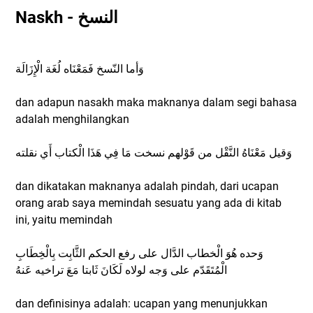
Naskh - النسخ
وَأما النّسخ فَمَعْنَاه لُغَة الْإِزَالَة
dan adapun nasakh maka maknanya dalam segi bahasa
adalah menghilangkan
وَقيل مَعْنَاهُ النَّقْل من قَوْلهم نسخت مَا فِي هَذَا الْكتاب أَي نقلته
dan dikatakan maknanya adalah pindah, dari ucapan
orang arab saya memindah sesuatu yang ada di kitab
ini, yaitu memindah
وَحده هُوَ الْخطاب الدَّال على رفع الحكم الثَّابِت بِالْخِطَابِ
الْمُتَقَدّم على وَجه لولاه لَكَانَ ثَابتا مَعَ تراخيه عَنهُ
dan definisinya adalah: ucapan yang menunjukkan