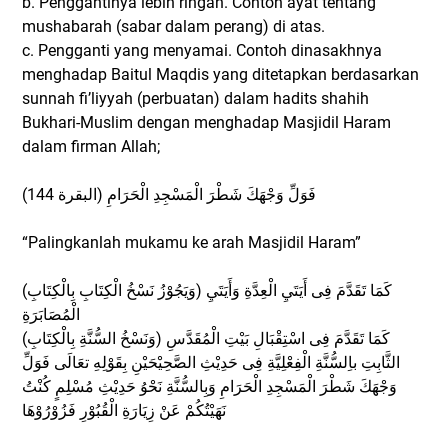
b. Penggantinya lebih ringan. Contoh ayat tentang
mushabarah (sabar dalam perang) di atas.
c. Pengganti yang menyamai. Contoh dinasakhnya
menghadap Baitul Maqdis yang ditetapkan berdasarkan
sunnah fi’liyyah (perbuatan) dalam hadits shahih
Bukhari-Muslim dengan menghadap Masjidil Haram
dalam firman Allah;
فَوَلِّ وَجْهَكَ شَطْرَ الْمَسْجِدِ الْحَرَامِ (البقرة 144)
“Palingkanlah mukamu ke arah Masjidil Haram”
(وَيَجُوْزُ نَسْخُ الْكِتَابِ بِالْكِتَابِ) كَمَا تَقَدَّمَ فِى أَيَتَيِ الْعِدَّةِ وَأَيَتَيِ
الْمُصَابَرَةِ
(وَنَسْخُ السُّنَّةِ بِالْكِتَابِ) كَمَا تَقَدَّمَ فِى اسْتِقْبَالِ بَيْتِ الْمُقَدَّسِ
الثَّابِتِ باِلسُّنَّةِ الْفِعْلِيَّةِ فِى حَدِيْثِ الصَّحِيْحَيْنِ بِقَوْلِهِ تعَالَى فَوَلِّ
وَجْهَكَ شَطْرَ الْمَسْجِدِ الْحَرَامِ وَبِالسُّنَّةِ نَحْوُ حَدِيْثِ مُسْلِمٍ كُنْتُ
نَهَيْتُكُمْ عَنْ زِيَارَةِ الْقُبُوْرِ فَزُوْرُوْهَا