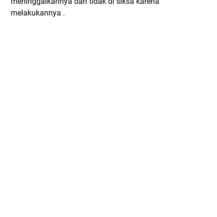
meninggalkannya dan tidak di siksa karena
melakukannya .