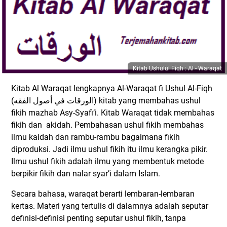
Kitab Ushulul Fiqh : Al - Waraqat
Kitab Al Waraqat lengkapnya Al-Waraqat fi Ushul Al-Fiqh
(الورقات في أصول الفقه) kitab yang membahas ushul
fikih mazhab Asy-Syafi’i. Kitab Waraqat tidak membahas
fikih dan akidah. Pembahasan ushul fikih membahas
ilmu kaidah dan rambu-rambu bagaimana fikih
diproduksi. Jadi ilmu ushul fikih itu ilmu kerangka pikir.
Ilmu ushul fikih adalah ilmu yang membentuk metode
berpikir fikih dan nalar syar’i dalam Islam.
Secara bahasa, waraqat berarti lembaran-lembaran
kertas. Materi yang tertulis di dalamnya adalah seputar
definisi-definisi penting seputar ushul fikih, tanpa