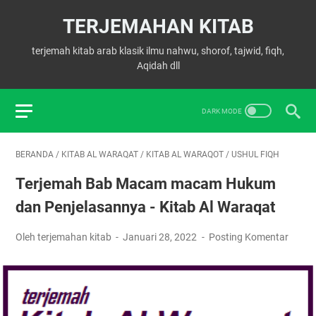
TERJEMAHAN KITAB
terjemah kitab arab klasik ilmu nahwu, shorof, tajwid, fiqh,
Aqidah dll
BERANDA
/
KITAB AL WARAQAT
/
KITAB AL WARAQOT
/
USHUL FIQH
Terjemah Bab Macam macam Hukum
dan Penjelasannya - Kitab Al Waraqat
Oleh terjemahan kitab
Januari 28, 2022
Posting Komentar