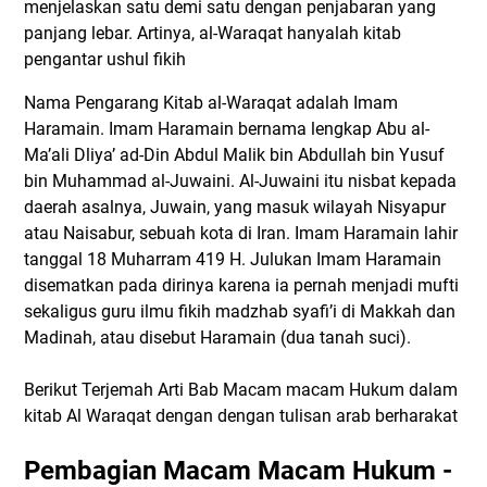
menjelaskan satu demi satu dengan penjabaran yang
panjang lebar. Artinya, al-Waraqat hanyalah kitab
pengantar ushul fikih
Nama Pengarang Kitab al-Waraqat adalah Imam
Haramain. Imam Haramain bernama lengkap Abu al-
Ma’ali Dliya’ ad-Din Abdul Malik bin Abdullah bin Yusuf
bin Muhammad al-Juwaini. Al-Juwaini itu nisbat kepada
daerah asalnya, Juwain, yang masuk wilayah Nisyapur
atau Naisabur, sebuah kota di Iran. Imam Haramain lahir
tanggal 18 Muharram 419 H. Julukan Imam Haramain
disematkan pada dirinya karena ia pernah menjadi mufti
sekaligus guru ilmu fikih madzhab syafi’i di Makkah dan
Madinah, atau disebut Haramain (dua tanah suci).
Berikut Terjemah Arti Bab Macam macam Hukum dalam
kitab Al Waraqat dengan dengan tulisan arab berharakat
Pembagian Macam Macam Hukum -