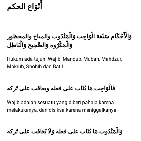
أَنْوَاع الحكم
وَالْأَحْكَام سَبْعَة الْوَاجِب وَالْمَنْدُوب والمباح والمحظور
وَالْمَكْرُوه وَالصَّحِيح وَالْبَاطِل
Hukum ada tujuh: Wajib, Mandub, Mubah, Mahdzur,
Makruh, Shohih dan Batil
فَالْوَاجِب مَا يُثَاب على فعله ويعاقب على تَركه
Wajib adalah sesuatu yang diberi pahala karena
melakukanya, dan disiksa karena meniggalkanya.
وَالْمَنْدُوب مَا يُثَاب على فعله وَلَا يُعَاقب على تَركه