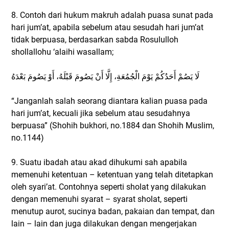
8. Contoh dari hukum makruh adalah puasa sunat pada
hari jum’at, apabila sebelum atau sesudah hari jum’at
tidak berpuasa, berdasarkan sabda Rosululloh
shollallohu ‘alaihi wasallam;
لَا يَصُمْ أَحَدُكُمْ يَوْمَ الْجُمُعَةِ، إِلَّا أَنْ يَصُومَ قَبْلَهُ، أَوْ يَصُومَ بَعْدَهُ
“Janganlah salah seorang diantara kalian puasa pada
hari jum’at, kecuali jika sebelum atau sesudahnya
berpuasa” (Shohih bukhori, no.1884 dan Shohih Muslim,
no.1144)
9. Suatu ibadah atau akad dihukumi sah apabila
memenuhi ketentuan – ketentuan yang telah ditetapkan
oleh syari’at. Contohnya seperti sholat yang dilakukan
dengan memenuhi syarat – syarat sholat, seperti
menutup aurot, sucinya badan, pakaian dan tempat, dan
lain – lain dan juga dilakukan dengan mengerjakan