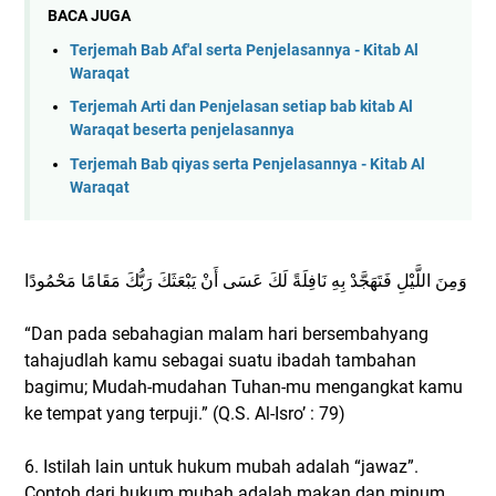
BACA JUGA
Terjemah Bab Af'al serta Penjelasannya - Kitab Al
Waraqat
Terjemah Arti dan Penjelasan setiap bab kitab Al
Waraqat beserta penjelasannya
Terjemah Bab qiyas serta Penjelasannya - Kitab Al
Waraqat
وَمِنَ اللَّيْلِ فَتَهَجَّدْ بِهِ نَافِلَةً لَكَ عَسَى أَنْ يَبْعَثَكَ رَبُّكَ مَقَامًا مَحْمُودًا
“Dan pada sebahagian malam hari bersembahyang
tahajudlah kamu sebagai suatu ibadah tambahan
bagimu; Mudah-mudahan Tuhan-mu mengangkat kamu
ke tempat yang terpuji.” (Q.S. Al-Isro’ : 79)
6. Istilah lain untuk hukum mubah adalah “jawaz”.
Contoh dari hukum mubah adalah makan dan minum,