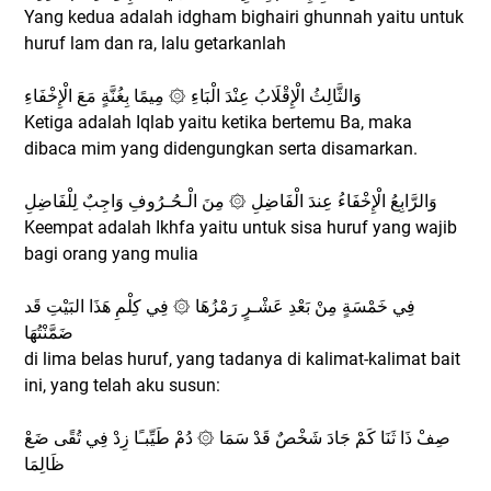
Yang kedua adalah idgham bighairi ghunnah yaitu untuk
huruf lam dan ra, lalu getarkanlah
وَالثَّالِثُ الْإِقْلَابُ عِنْدَ الْبَاءِ ۞ مِيمًا بِغُنَّةٍ مَعَ الْإِخْفَاءِ
Ketiga adalah Iqlab yaitu ketika bertemu Ba, maka
dibaca mim yang didengungkan serta disamarkan.
وَالرَّابِعُ الْإِخْفَاءُ عِندَ الْفَاضِلِ ۞ مِنَ الْـحُـرُوفِ وَاجِبٌ لِلْفَاضِلِ
Keempat adalah Ikhfa yaitu untuk sisa huruf yang wajib
bagi orang yang mulia
فِي خَمْسَةٍ مِنْ بَعْدِ عَشْـرٍ رَمْزُهَا ۞ فِي كِلْمِ هَذَا البَيْتِ قَد
ضَمَّنْتُهَا
di lima belas huruf, yang tadanya di kalimat-kalimat bait
ini, yang telah aku susun:
صِفْ ذَا ثَنَا كَمْ جَادَ شَخْصٌ قَدْ سَمَا ۞ دُمْ طَيِّبـًا زِدْ فِي تُقًى ضَعْ
ظَالِمَا