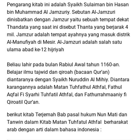
Pengarang kitab ini adalah Syaikh Sulaiman bin Hasan
bin Muhammad Al Jamzuriy. Sebutan Al-Jamzuri
dinisbatkan dengan Jamzur yaitu sebuah tempat dekat
Thandata yang saat ini disebut Thanta yang berjarak 4
mil. Jamzur adalah tempat ayahnya yang masuk distrik
Al-Manufiyah di Mesir. Al-Jamzuri adalah salah satu
ulama abad ke-12 hijriyah
Beliau lahir pada bulan Rabiul Awal tahun 1160-an.
Belajar ilmu tajwid dan qiroah (bacaan Qur’an)
diantaranya dengan Syaikh Nuruddin Al Mihiy. Diantara
karangannya adalah Matan Tuhfathul Athfal, Fathul
Aqfal Fi Syarhi Tuhfatil Athfal, dan Fathurrahmaaniy fi
Qiroatil Qur’an.
berikut kitab Terjemah Bab pasal hukum Nun Mati dan
Tanwin dalam Kitab Matan Tuhfatul Athfal berharakat
arab dengan arti dalam bahasa indonesia :