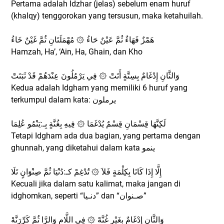
Pertama adalah Idzhar (jelas) sebelum enam huruf
(khalqy) tenggorokan yang tersusun, maka ketahuilah.
هَمْزٌ فَهَاءٌ ثُمَّ عَيْنٌ حَاءُ ۞ مُهْمَلَتَانِ ثُمَّ غَيْنٌ خَاءُ
Hamzah, Ha’, ‘Ain, Ha, Ghain, dan Kho
وَالثَّانِ إِدْغَامٌ بِسِتَّةٍ أَتَتْ ۞ فِي يَرْمُلُونَ عِنْدَهُمْ قَدْ ثَبَتَتْ
Kedua adalah Idgham yang memiliki 6 huruf yang
terkumpul dalam kata: ﻳﺮﻣﻠﻮﻥ
لَكِنَّهَا قِسْمَانِ قِسْمٌ يُدْغَمَا ۞ فِيهِ بِغُنَّةٍ بِـ:يَنْمُو عُلِمَا
Tetapi Idgham ada dua bagian, yang pertama dengan
ghunnah, yang diketahui dalam kata ينمو
إِلَّا إِذَا كَانَا بِكِلْمَةٍ فَلاَ ۞ تُدْغِمْ كـ:دُنْيَا ثُمَّ صِنْوَانٍ تَلَا
Kecuali jika dalam satu kalimat, maka jangan di
idghomkan, seperti “ﺩﻧـﻴﺎ” dan “ﺻـﻨﻮﺍﻥ”
وَالثَّانِ إِدْغَامٌ بِغَيْرِ غُنَّهْ ۞ فِي اللَّامِ وَالرَّا ثُمَّ كَرِّرَنَّهْ