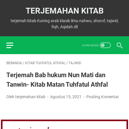
TERJEMAHAN KITAB
terjemah kitab Kuning arab klasik ilmu nahwu, shorof, tajwid,
fiqh, Aqidah dll
BERANDA
/
KITAB TUHFATUL ATHFAL
/
TAJWID
Terjemah Bab hukum Nun Mati dan
Tanwin- Kitab Matan Tuhfatul Athfal
Oleh terjemahan kitab
Agustus 15, 2021
Posting Komentar