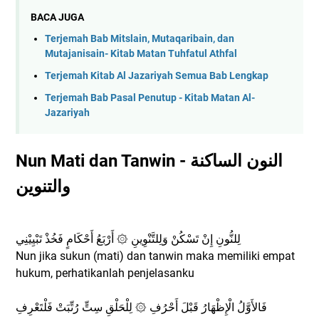
BACA JUGA
Terjemah Bab Mitslain, Mutaqaribain, dan
Mutajanisain- Kitab Matan Tuhfatul Athfal
Terjemah Kitab Al Jazariyah Semua Bab Lengkap
Terjemah Bab Pasal Penutup - Kitab Matan Al-
Jazariyah
Nun Mati dan Tanwin - ﺍﻟﻨﻮﻥ ﺍﻟﺴﺎﻛﻨﺔ
ﻭﺍﻟﺘﻨﻮﻳﻦ
لِلنُّونِ إِنْ تَسْكُنْ وَلِلتَّنْوِينِ ۞ أَرْبَعُ أَحْكَامٍ فَخُذْ تَبْيِيْنِي
Nun jika sukun (mati) dan tanwin maka memiliki empat
hukum, perhatikanlah penjelasanku
فَالأَوَّلُ الْإِظْهَارُ قَبْلَ أَحْرُفِ ۞ لِلْحَلْقِ سِتٍّ رُتِّبَتْ فَلْتَعْرِفِ